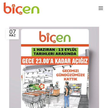
07
HAZ