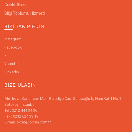
Gizlilik İlkesi
Bilgi Toplumu Hizmeti
BIZI TAKIP EDIN
Instagram
Facebook
x
Youtube
Linkedin
BIZE ULAŞIN
Merkez :
Kartaltepe Mah. Belediye Cad. Saraçoğlu İş Hanı Kat:1 No:1
Sefaköy - İstanbul
Tel : 0212 444 34 36
Fax : 0212 624 39 19
E-mail: bicen@bicen.com.tr