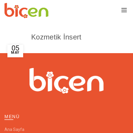
Kozmetik İnsert
05
MAY
MENÜ
Ana Sayfa