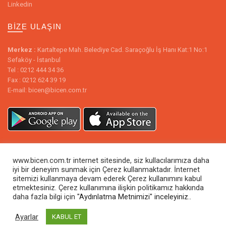
Linkedin
BIZE ULAŞIN
Merkez :
Kartaltepe Mah. Belediye Cad. Saraçoğlu İş Hanı Kat:1 No:1
Sefaköy - İstanbul
Tel : 0212 444 34 36
Fax : 0212 624 39 19
E-mail: bicen@bicen.com.tr
www.bicen.com.tr internet sitesinde, siz kullacılarımıza daha
iyi bir deneyim sunmak için Çerez kullanmaktadır. İnternet
sitemizi kullanmaya devam ederek Çerez kullanımını kabul
etmektesiniz. Çerez kullanımına ilişkin politikamız hakkında
daha fazla bilgi için
"Aydınlatma Metnimizi"
inceleyiniz..
© 2026
Biçen Market
. All rights reserved
Ayarlar
KABUL ET