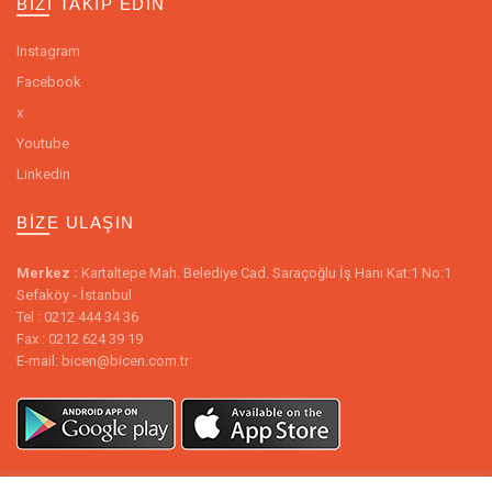
BIZI TAKIP EDIN
Instagram
Facebook
x
Youtube
Linkedin
BIZE ULAŞIN
Merkez :
Kartaltepe Mah. Belediye Cad. Saraçoğlu İş Hanı Kat:1 No:1
Sefaköy - İstanbul
Tel : 0212 444 34 36
Fax : 0212 624 39 19
E-mail: bicen@bicen.com.tr