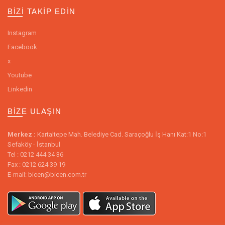
BIZI TAKIP EDIN
Instagram
Facebook
x
Youtube
Linkedin
BIZE ULAŞIN
Merkez :
Kartaltepe Mah. Belediye Cad. Saraçoğlu İş Hanı Kat:1 No:1
Sefaköy - İstanbul
Tel : 0212 444 34 36
Fax : 0212 624 39 19
E-mail: bicen@bicen.com.tr