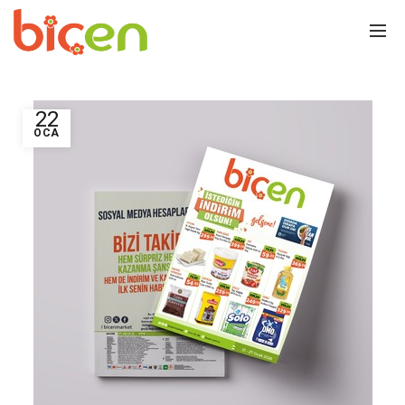
22
OCA