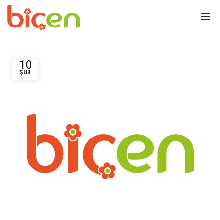
10
ŞUB