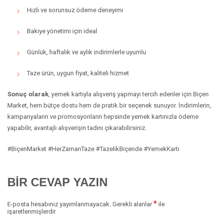
Hızlı ve sorunsuz ödeme deneyimi
Bakiye yönetimi için ideal
Günlük, haftalık ve aylık indirimlerle uyumlu
Taze ürün, uygun fiyat, kaliteli hizmet
Sonuç olarak
, yemek kartıyla alışveriş yapmayı tercih edenler için Biçen
Market, hem bütçe dostu hem de pratik bir seçenek sunuyor. İndirimlerin,
kampanyaların ve promosyonların hepsinde yemek kartınızla ödeme
yapabilir, avantajlı alışverişin tadını çıkarabilirsiniz.
#BiçenMarket #HerZamanTaze #TazelikBiçende #YemekKartı
BIR CEVAP YAZIN
*
E-posta hesabınız yayımlanmayacak.
Gerekli alanlar
ile
işaretlenmişlerdir