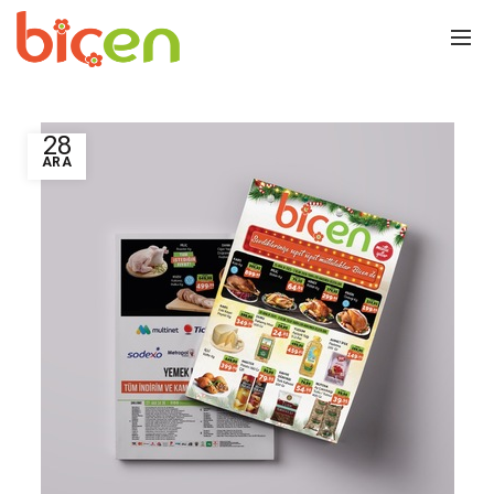
28
ARA