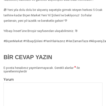
🎁 Yeni yıla dolu dolu bir alışveriş sepetiyle girmek isteyen herkesi 5 Ocak
tarihine kadar Biçen Market Yeni Yıl Şöleni’ne bekliyoruz! Sofralar
şenlensin, yeni yıl tazelik ve bereketle gelsin! 💚
Yılbaşı İnsert’üne Broşür sayfasından ulaşabilirsiniz. 🎯
#BiçenMarket
#YılbaşıŞöleni
#YeniYılaHazırız
#HerZamanTaze
#AlışverişZ
BIR CEVAP YAZIN
*
E-posta hesabınız yayımlanmayacak.
Gerekli alanlar
ile
işaretlenmişlerdir
Yorum