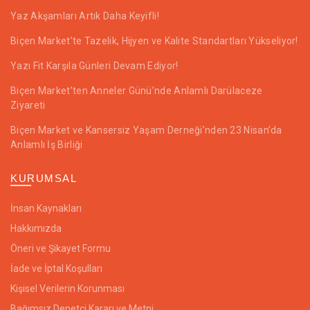
Yaz Akşamları Artık Daha Keyifli!
Biçen Market’te Tazelik, Hijyen ve Kalite Standartları Yükseliyor!
Yazı Fit Karşıla Günleri Devam Ediyor!
Biçen Market’ten Anneler Günü’nde Anlamlı Darülaceze
Ziyareti
Biçen Market ve Kansersiz Yaşam Derneği’nden 23 Nisan’da
Anlamlı İş Birliği
KURUMSAL
İnsan Kaynakları
Hakkımızda
Öneri ve Şikayet Formu
İade ve İptal Koşulları
Kişisel Verilerin Korunması
Bağımsız Denetçi Kararı ve Metni