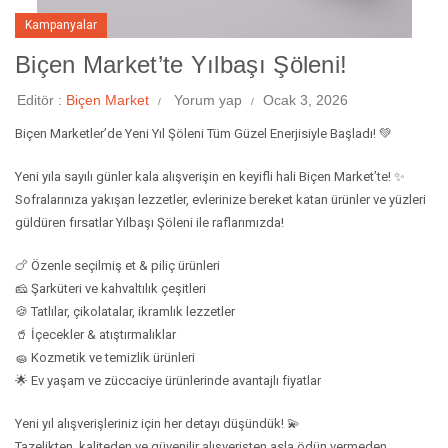
Kampanyalar
Biçen Market’te Yılbaşı Şöleni!
Editör :
Biçen Market
Yorum yap
Ocak 3, 2026
Biçen Marketler’de Yeni Yıl Şöleni Tüm Güzel Enerjisiyle Başladı! 💚
Yeni yıla sayılı günler kala alışverişin en keyifli hali Biçen Market’te! ✨
Sofralarınıza yakışan lezzetler, evlerinize bereket katan ürünler ve yüzleri
güldüren fırsatlar Yılbaşı Şöleni ile raflarımızda!
🍗 Özenle seçilmiş et & piliç ürünleri
🧀 Şarküteri ve kahvaltılık çeşitleri
🍪 Tatlılar, çikolatalar, ikramlık lezzetler
🥤 İçecekler & atıştırmalıklar
🧽 Kozmetik ve temizlik ürünleri
🌟 Ev yaşam ve züccaciye ürünlerinde avantajlı fiyatlar
Yeni yıl alışverişleriniz için her detayı düşündük! 💫
Tazelikten, kaliteden ve güvenilir alışverişten asla ödün vermeden…