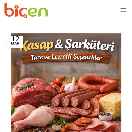
12
MAR