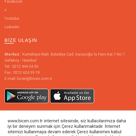
Facebook
x
Youtube
Linkedin
BIZE ULAŞIN
Merkez :
Kartaltepe Mah. Belediye Cad. Saraçoğlu İş Hanı Kat:1 No:1
Sefaköy - İstanbul
Tel : 0212 444 34 36
Fax : 0212 624 39 19
E-mail: bicen@bicen.com.tr
www.bicen.com.tr internet sitesinde, siz kullacılarımıza daha
iyi bir deneyim sunmak için Çerez kullanmaktadır. İnternet
sitemizi kullanmaya devam ederek Çerez kullanımını kabul