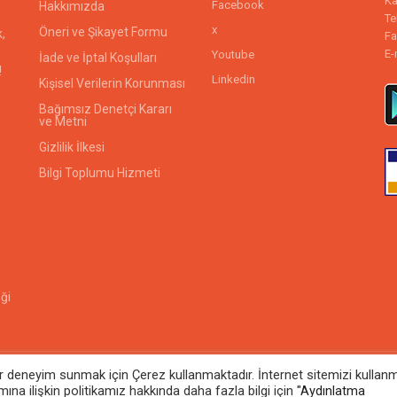
Ka
Facebook
Hakkımızda
Te
x
Öneri ve Şikayet Formu
,
Fa
E-
Youtube
İade ve İptal Koşulları
!
Linkedin
Kişisel Verilerin Korunması
Bağımsız Denetçi Kararı
ve Metni
Gizlilik İlkesi
Bilgi Toplumu Hizmeti
iği
bir deneyim sunmak için Çerez kullanmaktadır. İnternet sitemizi kulla
© 2026
Biçen Market
. All rights reserved
na ilişkin politikamız hakkında daha fazla bilgi için
"Aydınlatma