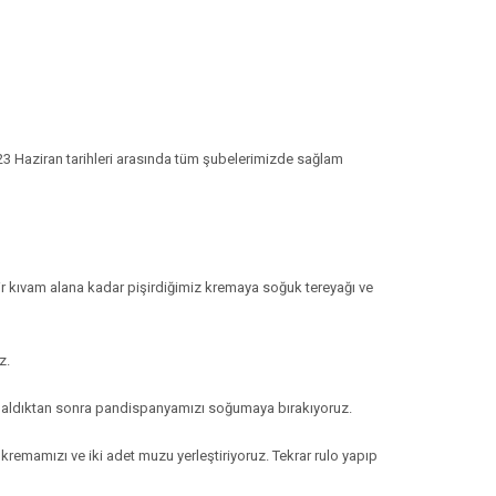
7-23 Haziran tarihleri arasında tüm şubelerimizde sağlam
u bir kıvam alana kadar pişirdiğimiz kremaya soğuk tereyağı ve
z.
enk aldıktan sonra pandispanyamızı soğumaya bırakıyoruz.
mamızı ve iki adet muzu yerleştiriyoruz. Tekrar rulo yapıp