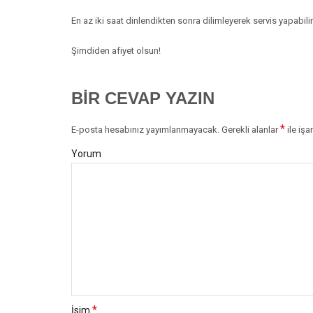
En az iki saat dinlendikten sonra dilimleyerek servis yapabilir
Şimdiden afiyet olsun!
BIR CEVAP YAZIN
*
E-posta hesabınız yayımlanmayacak.
Gerekli alanlar
ile işa
Yorum
*
İsim