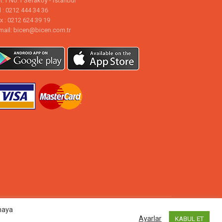
t:1 No:1 Sefaköy - İstanbul
l : 0212 444 34 36
x : 0212 624 39 19
mail: bicen@bicen.com.tr
nmaya
Ayarlar
KABUL ET