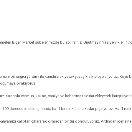
lzemeleri Biçen Market şubelerimizde bulabilirsiniz. Unutmayın Yaz Şenlikleri 1
rısını bir çırğıcı yardımı ile karıştırarak yavav yavaş kısık ateşe alıyoruz. Koy
 soğumaya bırakıyoruz.
ruz. Sırasıyla içine un, kakao, vanilya ve kabartma tozunu ekleyerek karıştırıyoru
190 derecede ısıtılmış fırında hafif bir renk alana kadar pişiriyoruz. Hafif r
ızı kalıptan çıkararak kırmadan bir tur döndürüyoruz. Ardından içerisine kre