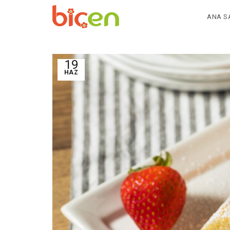
ANA S
19
HAZ