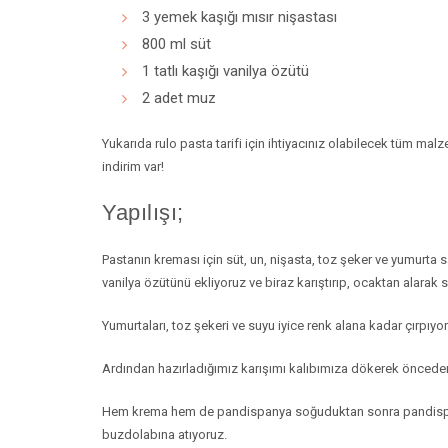
3 yemek kaşığı mısır nişastası
800 ml süt
1 tatlı kaşığı vanilya özütü
2 adet muz
Yukarıda rulo pasta tarifi için ihtiyacınız olabilecek tüm ma
indirim var!
Yapılışı;
Pastanın kreması için süt, un, nişasta, toz şeker ve yumurta sa
vanilya özütünü ekliyoruz ve biraz karıştırıp, ocaktan alarak
Yumurtaları, toz şekeri ve suyu iyice renk alana kadar çırpıyo
Ardından hazırladığımız karışımı kalıbımıza dökerek önceden 
Hem krema hem de pandispanya soğuduktan sonra pandispanyam
buzdolabına atıyoruz.