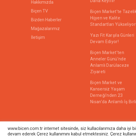
Daha Keyifli!
Hakkımızda
Biçen TV
Biçen Market’te Tazelik
Hijyen ve Kalite
Bizden Haberler
Standartları Yükseliyor
Mağazalarımız
Yazı Fit Karşıla Günleri
İletişim
Devam Ediyor!
Biçen Market’ten
Anneler Günü’nde
Anlamlı Darülaceze
Ziyareti
Biçen Market ve
Kansersiz Yaşam
Derneği’nden 23
Nisan’da Anlamlı İş Birl
www.bicen.com.tr internet sitesinde, siz kullacılarımıza daha iyi 
devam ederek Çerez kullanımını kabul etmektesiniz. Çerez kullanımı